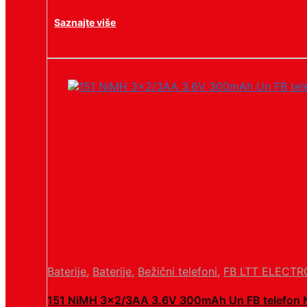
Saznajte više
Baterije
,
Baterije
,
Bežični telefoni
,
FB LTT ELECTR
151 NiMH 3×2/3AA 3.6V 300mAh Un FB telefon