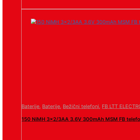
Baterije
,
Baterije
,
Bežični telefoni
,
FB LTT ELECTR
150 NiMH 3×2/3AA 3.6V 300mAh MSM FB tele