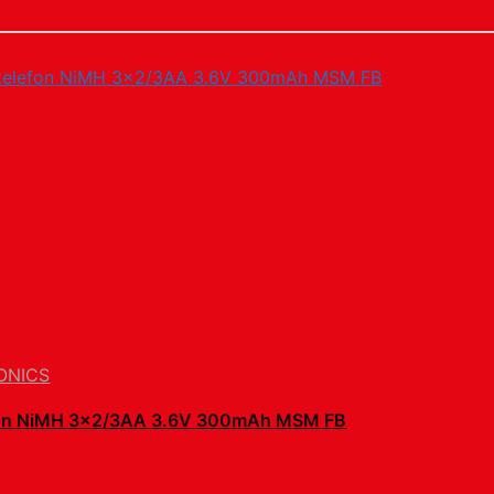
ONICS
fon NiMH 3×2/3AA 3.6V 300mAh MSM FB