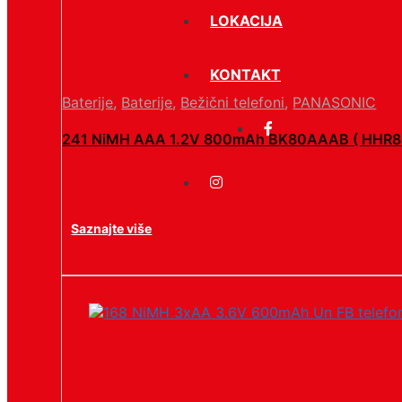
LOKACIJA
KONTAKT
Baterije
,
Baterije
,
Bežični telefoni
,
PANASONIC
241 NiMH AAA 1.2V 800mAh BK80AAAB ( HHR8
Saznajte više