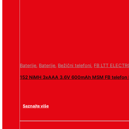
Baterije
,
Baterije
,
Bežični telefoni
,
FB LTT ELECTR
152 NiMH 3xAAA 3.6V 600mAh MSM FB telefo
Saznajte više