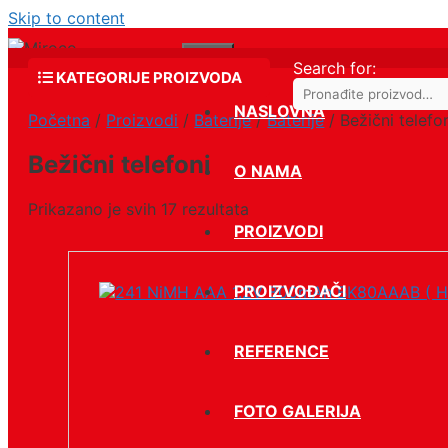
Skip to content
Menu
Search for:
KATEGORIJE PROIZVODA
NASLOVNA
Početna
/
Proizvodi
/
Baterije
/
Baterije
/ Bežični telefo
Bežični telefoni
O NAMA
Prikazano je svih 17 rezultata
PROIZVODI
PROIZVOĐAČI
REFERENCE
FOTO GALERIJA