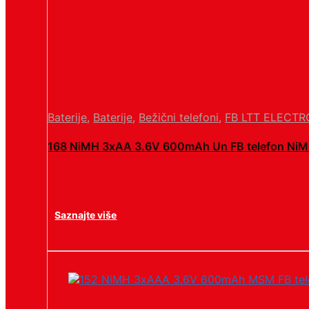
Baterije
,
Baterije
,
Bežični telefoni
,
FB LTT ELECTR
168 NiMH 3xAA 3.6V 600mAh Un FB telefon Ni
Saznajte više