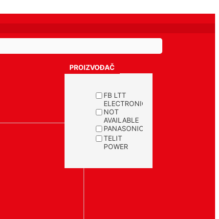
PROIZVOĐAČ
FB LTT
ELECTRONICS
NOT
AVAILABLE
PANASONIC
TELIT
POWER