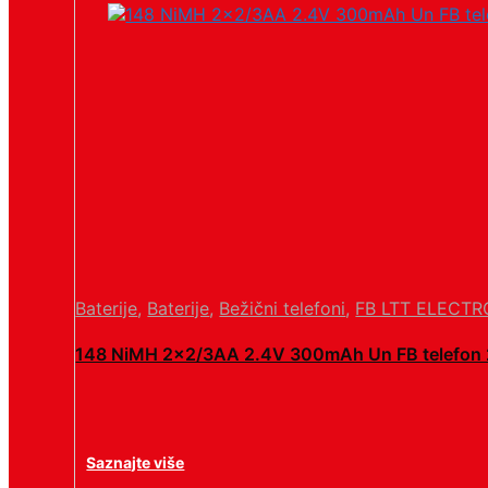
Baterije
,
Baterije
,
Bežični telefoni
,
FB LTT ELECTR
148 NiMH 2×2/3AA 2.4V 300mAh Un FB telefon
Saznajte više