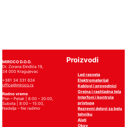
Saznajte
više
Proizvodi
MIROCO D.O.O.
Dr. Zorana Đinđića 19,
34 000 Kragujevac
Led rasveta
Elektromaterijal
+381 34 331 824
office@miroco.rs
Kablovi i provodnici
Grejna i rashladna tela
Radno vreme
Interfoni i kontrola
Pon – Petak | 8:00 – 20:00,
pristupa
Subota | 8:00 – 15:00,
Nedelja – Ne radimo
Rezrevni delovi za belu
tehniku
Alati
Okov