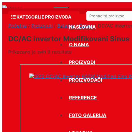
Skip
Menu
to
Search
content
KATEGORIJE PROIZVODA
for:
Početna
/
Proizvodi
/
Baterije
/
Ostalo
/ DC/AC invertor
NASLOVNA
DC/AC invertor Modifikovani Sinus
O NAMA
Prikazano je svih 9 rezultata
PROIZVODI
PROIZVOĐAČI
REFERENCE
FOTO GALERIJA