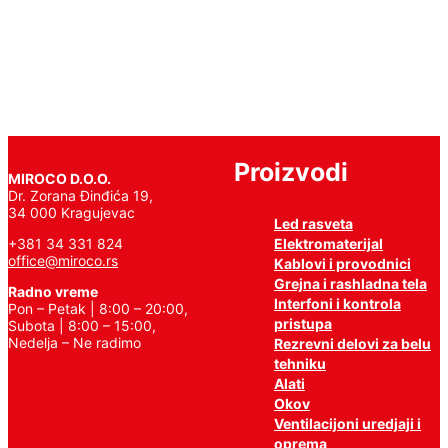
još
Proizvodi
MIROCO D.O.O.
Dr. Zorana Đinđića 19,
34 000 Kragujevac
Led rasveta
Elektromaterijal
+381 34 331 824
office@miroco.rs
Kablovi i provodnici
Grejna i rashladna tela
Radno vreme
Interfoni i kontrola
Pon – Petak | 8:00 – 20:00,
pristupa
Subota | 8:00 – 15:00,
Nedelja – Ne radimo
Rezrevni delovi za belu
tehniku
Alati
Okov
Ventilacijoni uredjaji i
oprema