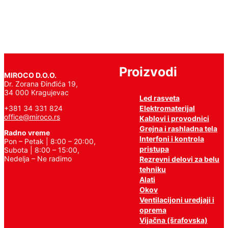
Proizvodi
MIROCO D.O.O.
Dr. Zorana Đinđića 19,
34 000 Kragujevac
Led rasveta
Elektromaterijal
+381 34 331 824
office@miroco.rs
Kablovi i provodnici
Grejna i rashladna tela
Radno vreme
Interfoni i kontrola
Pon – Petak | 8:00 – 20:00,
pristupa
Subota | 8:00 – 15:00,
Nedelja – Ne radimo
Rezrevni delovi za belu
tehniku
Alati
Okov
Ventilacijoni uredjaji i
oprema
Vijačna (šrafovska)