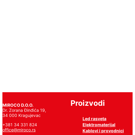
15W
E27
18LED
230V
3000K
Pročitajte
još
Proizvodi
MIROCO D.O.O.
Dr. Zorana Đinđića 19,
34 000 Kragujevac
Led rasveta
Elektromaterijal
+381 34 331 824
office@miroco.rs
Kablovi i provodnici