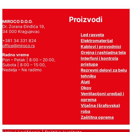
Proizvodi
MIROCO D.O.O.
Dr. Zorana Đinđića 19,
34 000 Kragujevac
Led rasveta
Elektromaterijal
+381 34 331 824
office@miroco.rs
Kablovi i provodnici
Grejna i rashladna tela
Radno vreme
Interfoni i kontrola
Pon – Petak | 8:00 – 20:00,
pristupa
Subota | 8:00 – 15:00,
Nedelja – Ne radimo
Rezrevni delovi za belu
tehniku
Alati
Okov
Ventilacijoni uredjaji i
oprema
Vijačna (šrafovska)
roba
Zaštitna oprema