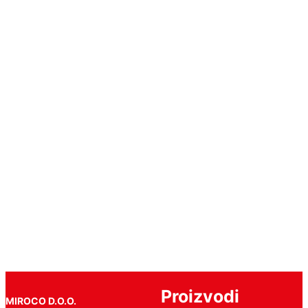
LED
PANEL
KVADRATNI
48W
4000K
595MM/595MM
IP44
92PANEL014IP44
Pročitajte
još
Proizvodi
MIROCO D.O.O.