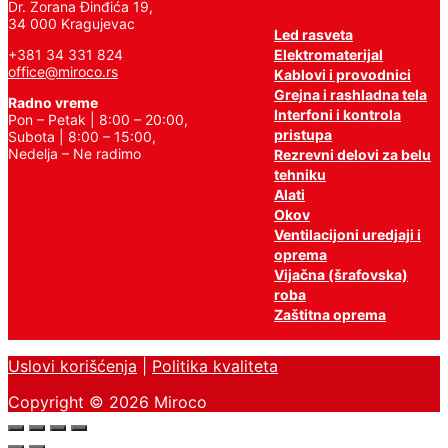
Dr. Zorana Đinđića 19,
34 000 Kragujevac
Led rasveta
Elektromaterijal
+381 34 331 824
office@miroco.rs
Kablovi i provodnici
Grejna i rashladna tela
Radno vreme
Interfoni i kontrola
Pon – Petak | 8:00 – 20:00,
pristupa
Subota | 8:00 – 15:00,
Nedelja – Ne radimo
Rezrevni delovi za belu
tehniku
Alati
Okov
Ventilacijoni uredjaji i
oprema
Vijačna (šrafovska)
roba
Zaštitna oprema
Uslovi korišćenja
|
Politika kvaliteta
Copyright © 2026 Miroco