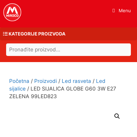
Skip
Menu
to
content
KATEGORIJE PROIZVODA
Search
Led rasveta
for:
Elektromaterijal
Kablovi i provodnici
Početna
/
Proizvodi
/
Led rasveta
/
Led
Grejna i rashladna tela
sijalice
/ LED SIJALICA GLOBE G60 3W E27
ZELENA 99LED823
Interfoni i kontrola pristupa
Rezrevni delovi za belu tehniku
Alati
Okov