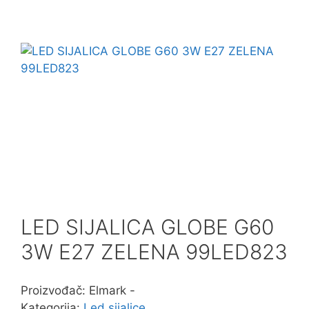
Ventilacijoni uredjaji i oprema
Vijačna (šrafovska) roba
Zaštitna oprema
LED SIJALICA GLOBE G60
3W E27 ZELENA 99LED823
Proizvođač: Elmark -
Kategorija:
Led sijalice