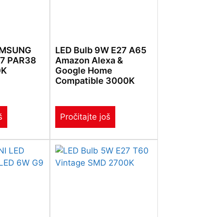
AMSUNG
LED Bulb 9W E27 A65
27 PAR38
Amazon Alexa &
0K
Google Home
Compatible 3000K
š
Pročitajte još