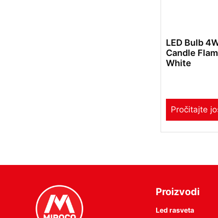
LED Bulb 4
Candle Fla
White
Pročitajte jo
Proizvodi
Led rasveta