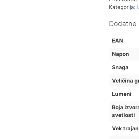
Kategorija:
Dodatne 
EAN
Napon
Snaga
Veličina g
Lumeni
Boja izvor
svetlosti
Vek trajan