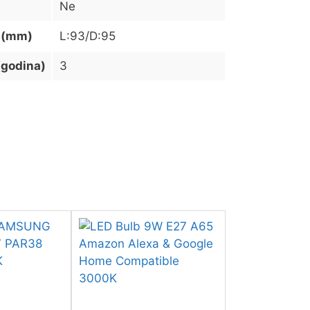
Ne
 (mm)
L:93/D:95
(godina)
3