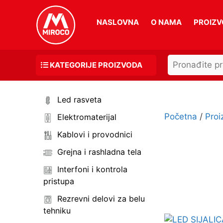
Skip
to
NASLOVNA
O NAMA
PROIZV
content
Search
KATEGORIJE PROIZVODA
for:
Led rasveta
Početna
/
Proi
Elektromaterijal
Kablovi i provodnici
Grejna i rashladna tela
Interfoni i kontrola
pristupa
Rezrevni delovi za belu
tehniku