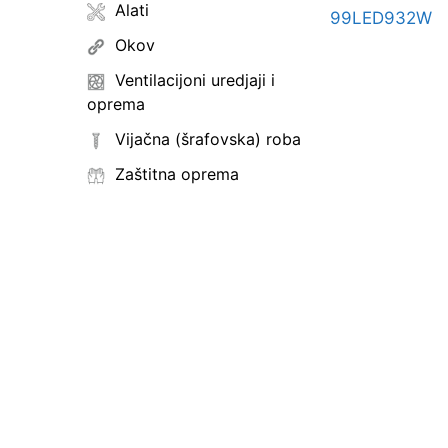
Alati
Okov
Ventilacijoni uredjaji i
oprema
Vijačna (šrafovska) roba
Zaštitna oprema