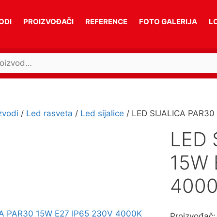
ODI
PROIZVOĐAČI
REFERENCE
FOTO GALERIJA
L
zvodi
/
Led rasveta
/
Led sijalice
/ LED SIJALICA PAR3
LED 
15W 
400
Proizvođač: