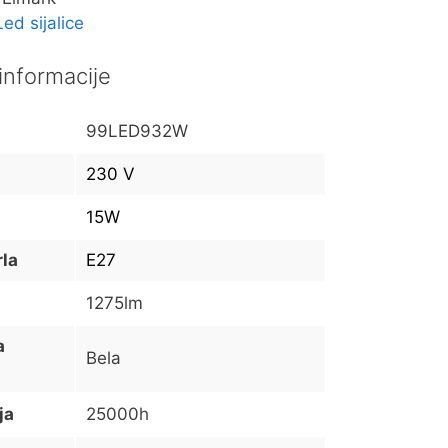
Led sijalice
informacije
99LED932W
230 V
15W
rla
E27
1275lm
a
Bela
ja
25000h