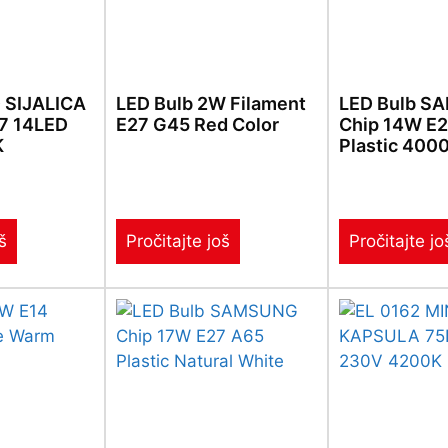
 SIJALICA
LED Bulb 2W Filament
LED Bulb S
7 14LED
E27 G45 Red Color
Chip 14W E
K
Plastic 400
š
Pročitajte još
Pročitajte jo