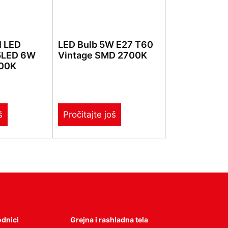
I LED
LED Bulb 5W E27 T60
5LED 6W
Vintage SMD 2700K
00K
š
Pročitajte još
odnici
Grejna i rashladna tela