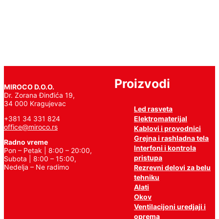
još
Proizvodi
MIROCO D.O.O.
Dr. Zorana Đinđića 19,
34 000 Kragujevac
Led rasveta
Elektromaterijal
+381 34 331 824
office@miroco.rs
Kablovi i provodnici
Grejna i rashladna tela
Radno vreme
Interfoni i kontrola
Pon – Petak | 8:00 – 20:00,
pristupa
Subota | 8:00 – 15:00,
Nedelja – Ne radimo
Rezrevni delovi za belu
tehniku
Alati
Okov
Ventilacijoni uredjaji i
oprema