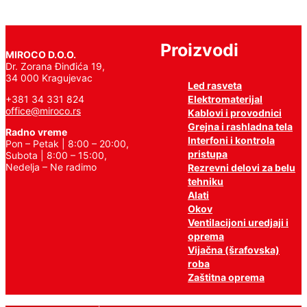
Proizvodi
MIROCO D.O.O.
Dr. Zorana Đinđića 19,
34 000 Kragujevac
Led rasveta
Elektromaterijal
+381 34 331 824
office@miroco.rs
Kablovi i provodnici
Grejna i rashladna tela
Radno vreme
Interfoni i kontrola
Pon – Petak | 8:00 – 20:00,
pristupa
Subota | 8:00 – 15:00,
Nedelja – Ne radimo
Rezrevni delovi za belu
tehniku
Alati
Okov
Ventilacijoni uredjaji i
oprema
Vijačna (šrafovska)
roba
Zaštitna oprema