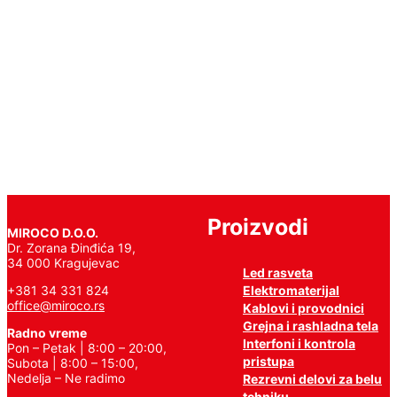
Roll
Pročitajte
još
Proizvodi
MIROCO D.O.O.
Dr. Zorana Đinđića 19,
34 000 Kragujevac
Led rasveta
Elektromaterijal
+381 34 331 824
office@miroco.rs
Kablovi i provodnici
Grejna i rashladna tela
Radno vreme
Interfoni i kontrola
Pon – Petak | 8:00 – 20:00,
pristupa
Subota | 8:00 – 15:00,
Nedelja – Ne radimo
Rezrevni delovi za belu
tehniku