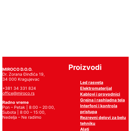
Pročitajte
još
Proizvodi
MIROCO D.O.O.
Dr. Zorana Đinđića 19,
34 000 Kragujevac
Led rasveta
Elektromaterijal
+381 34 331 824
office@miroco.rs
Kablovi i provodnici
Grejna i rashladna tela
Radno vreme
Interfoni i kontrola
Pon – Petak | 8:00 – 20:00,
pristupa
Subota | 8:00 – 15:00,
Nedelja – Ne radimo
Rezrevni delovi za belu
tehniku
Alati